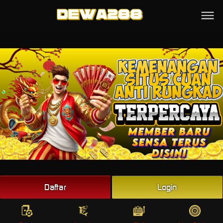
Beranda
Poker
Arcade
Slot
Live Casino
Sports
Promo
Togel
Live
Daftar
Login
Whatsapp
Telegram