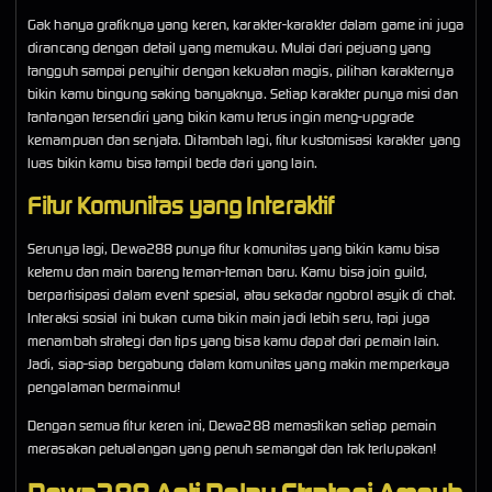
Gak hanya grafiknya yang keren, karakter-karakter dalam game ini juga
dirancang dengan detail yang memukau. Mulai dari pejuang yang
tangguh sampai penyihir dengan kekuatan magis, pilihan karakternya
bikin kamu bingung saking banyaknya. Setiap karakter punya misi dan
tantangan tersendiri yang bikin kamu terus ingin meng-upgrade
kemampuan dan senjata. Ditambah lagi, fitur kustomisasi karakter yang
luas bikin kamu bisa tampil beda dari yang lain.
Fitur Komunitas yang Interaktif
Serunya lagi, Dewa288 punya fitur komunitas yang bikin kamu bisa
ketemu dan main bareng teman-teman baru. Kamu bisa join guild,
berpartisipasi dalam event spesial, atau sekadar ngobrol asyik di chat.
Interaksi sosial ini bukan cuma bikin main jadi lebih seru, tapi juga
menambah strategi dan tips yang bisa kamu dapat dari pemain lain.
Jadi, siap-siap bergabung dalam komunitas yang makin memperkaya
pengalaman bermainmu!
Dengan semua fitur keren ini, Dewa288 memastikan setiap pemain
merasakan petualangan yang penuh semangat dan tak terlupakan!