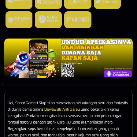
Hai, Sobat Gamer! Siap-siap merasakan petualangan seru dan fantastis
di dunia game online
Dewa288 Anti Delay
yang bakal bikin kamu
ketagihan! Portal ini menghadirkan sensasi permainan petualangan
fantasi terbaru dengan grafik ultra HD yang memanjakan mata.
Bayangkan saja, kamu bisa menjelajahi dunia virtual yang penuh
warna, penuh aksi, dan tentu saja, penuh kejutan seru yang bikin