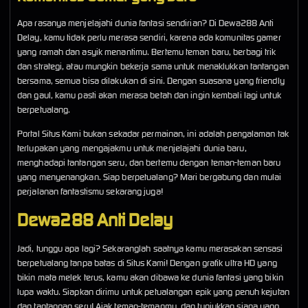
Apa rasanya menjelajahi dunia fantasi sendirian? Di Dewa288 Anti
Delay, kamu tidak perlu merasa sendiri, karena ada komunitas gamer
yang ramah dan asyik menantimu. Bertemu teman baru, berbagi trik
dan strategi, atau mungkin bekerja sama untuk menaklukkan tantangan
bersama, semua bisa dilakukan di sini. Dengan suasana yang friendly
dan gaul, kamu pasti akan merasa betah dan ingin kembali lagi untuk
berpetualang.
Portal Situs Kami bukan sekadar permainan, ini adalah pengalaman tak
terlupakan yang mengajakmu untuk menjelajahi dunia baru,
menghadapi tantangan seru, dan bertemu dengan teman-teman baru
yang menyenangkan. Siap berpetualang? Mari bergabung dan mulai
perjalanan fantastismu sekarang juga!
Dewa288 Anti Delay
Jadi, tunggu apa lagi? Sekaranglah saatnya kamu merasakan sensasi
berpetualang tanpa batas di Situs Kami! Dengan grafik ultra HD yang
bikin mata melek terus, kamu akan dibawa ke dunia fantasi yang bikin
lupa waktu. Siapkan dirimu untuk petualangan epik yang penuh kejutan
dan tantangan seru! Ajak teman-temanmu, dan tunjukkan siapa yang