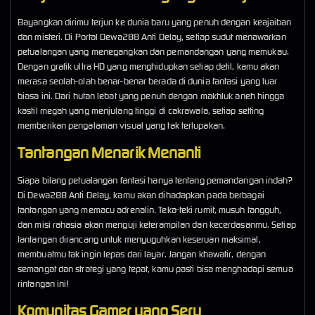
Bayangkan dirimu terjun ke dunia baru yang penuh dengan keajaiban
dan misteri. Di Portal Dewa288 Anti Delay, setiap sudut menawarkan
petualangan yang menegangkan dan pemandangan yang memukau.
Dengan grafik ultra HD yang menghidupkan setiap detil, kamu akan
merasa seolah-olah benar-benar berada di dunia fantasi yang luar
biasa ini. Dari hutan lebat yang penuh dengan makhluk aneh hingga
kastil megah yang menjulang tinggi di cakrawala, setiap setting
memberikan pengalaman visual yang tak terlupakan.
Tantangan Menarik Menanti
Siapa bilang petualangan fantasi hanya tentang pemandangan indah?
Di Dewa288 Anti Delay, kamu akan dihadapkan pada berbagai
tantangan yang memacu adrenalin. Teka-teki rumit, musuh tangguh,
dan misi rahasia akan menguji keterampilan dan kecerdasanmu. Setiap
tantangan dirancang untuk menyuguhkan keseruan maksimal,
membuatmu tak ingin lepas dari layar. Jangan khawatir, dengan
semangat dan strategi yang tepat, kamu pasti bisa menghadapi semua
rintangan ini!
Komunitas Gamer yang Seru