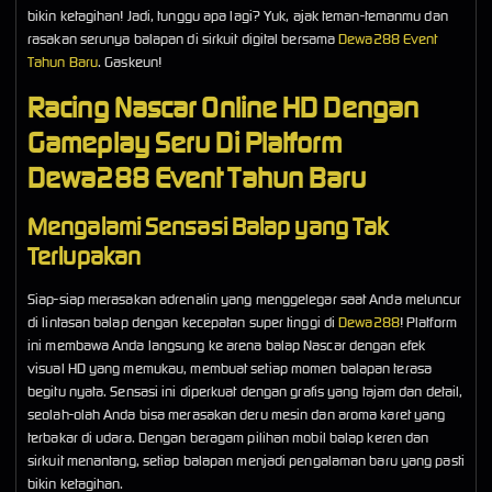
bikin ketagihan! Jadi, tunggu apa lagi? Yuk, ajak teman-temanmu dan
rasakan serunya balapan di sirkuit digital bersama
Dewa288 Event
Tahun Baru
. Gaskeun!
Racing Nascar Online HD Dengan
Gameplay Seru Di Platform
Dewa288 Event Tahun Baru
Mengalami Sensasi Balap yang Tak
Terlupakan
Siap-siap merasakan adrenalin yang menggelegar saat Anda meluncur
di lintasan balap dengan kecepatan super tinggi di
Dewa288
! Platform
ini membawa Anda langsung ke arena balap Nascar dengan efek
visual HD yang memukau, membuat setiap momen balapan terasa
begitu nyata. Sensasi ini diperkuat dengan grafis yang tajam dan detail,
seolah-olah Anda bisa merasakan deru mesin dan aroma karet yang
terbakar di udara. Dengan beragam pilihan mobil balap keren dan
sirkuit menantang, setiap balapan menjadi pengalaman baru yang pasti
bikin ketagihan.