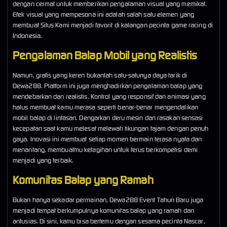
dengan cermat untuk memberikan pengalaman visual yang memikat.
Efek visual yang mempesona ini adalah salah satu elemen yang
membuat Situs Kami menjadi favorit di kalangan pecinta game racing di
Indonesia.
Pengalaman Balap Mobil yang Realistis
Namun, grafis yang keren bukanlah satu-satunya daya tarik di
Dewa288. Platform ini juga menghadirkan pengalaman balap yang
mendebarkan dan realistis. Kontrol yang responsif dan animasi yang
halus membuat kamu merasa seperti benar-benar mengendalikan
mobil balap di lintasan. Dengarkan deru mesin dan rasakan sensasi
kecepatan saat kamu melesat melewati tikungan tajam dengan penuh
gaya. Inovasi ini membuat setiap momen bermain terasa nyata dan
menantang, membuatmu ketagihan untuk terus berkompetisi demi
menjadi yang terbaik.
Komunitas Balap yang Ramah
Bukan hanya sekadar permainan, Dewa288 Event Tahun Baru juga
menjadi tempat berkumpulnya komunitas balap yang ramah dan
antusias. Di sini, kamu bisa bertemu dengan sesama pecinta Nascar,