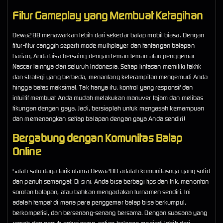
Fitur Gameplay yang Membuat Ketagihan
Dewa288 menawarkan lebih dari sekedar balap mobil biasa. Dengan
fitur-fitur canggih seperti mode multiplayer dan tantangan balapan
harian, Anda bisa bersaing dengan teman-teman atau penggemar
Nascar lainnya dari seluruh Indonesia. Setiap lintasan memiliki taktik
dan strategi yang berbeda, menantang keterampilan mengemudi Anda
hingga batas maksimal. Tak hanya itu, kontrol yang responsif dan
intuitif membuat Anda mudah melakukan manuver tajam dan melibas
tikungan dengan gaya. Jadi, bersiaplah untuk mengasah kemampuan
dan memenangkan setiap balapan dengan gaya Anda sendiri!
Bergabung dengan Komunitas Balap
Online
Salah satu daya tarik utama Dewa288 adalah komunitasnya yang solid
dan penuh semangat. Di sini, Anda bisa berbagi tips dan trik, menonton
sorotan balapan, atau bahkan mengadakan turnamen sendiri. Ini
adalah tempat di mana para penggemar balap bisa berkumpul,
berkompetisi, dan bersenang-senang bersama. Dengan suasana yang