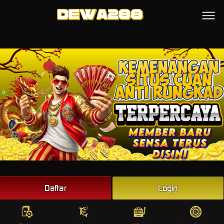
Beranda
Poker
Arcade
Slot
Live Casino
Sports
Promo
Togel
Live
Daftar
Login
Whatsapp
Telegram