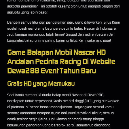
ramah dan penuh antusiasme, setiap balapan menjadi lebih dari
sekadar permainan—ini adalah kesempatan untuk menjadi bagian dari
sesuatu yang lebih besar.
Dengan semua fitur dan pengalaman seru yang ditawarkan, Situs Kami
adalah destinasi utama bagi para pecinta balap Nascar di Indonesia.
Jadi, kenapa menunggu lebih lama? Gaspol dan jadilah bagian dari
komunitas balap online paling keren di Situs Kami sekarang juga!
Game Balapan Mobil Nascar HD
Andalan Pecinta Racing Di Website
Dewa288 Event Tahun Baru
Grafis HD yang Memukau
Saat kamu memasuki dunia balap mobil Nascar di Dewa288,
bersiaplah untuk terpesona! Grafis definisi tinggi (HD) yang ditawarkan
di platform ini benar-benar menakjubkan. Bayangkan seperti kamu
sedang menonton balapan nyata dari kursi terbaik di tribun; semua
detail terlihat begitu jelas. Dari kilatan cat mobil balap hingga
kerumunan penonton yang bersorak-sorai, semuanya dirancang