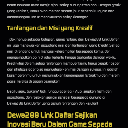
betah berlama-lama menjelajahi setiap sudut permainan. Dengan grafik
yang realistis, kamu akan merasa seolah jalur sepeda itu nyata dan
menantangmu untuk menaklukkan setiap rintangan.
Tantangan dan Misi yang Kreatif
Tidak hanya sekedar balapan, game terbaru dari Dewa288 Link Daftar
ini juga menawarkan segudang misi dan tantangan yang kreatif. Setiap
misi dirancang untuk menguji keterampilan bersepeda kamu, dari
mengumpulkan poin di jalur tertentu hingga berlomba dengan waktu.
Kreativitas dalam setiap tantangan membuat kamu harus berpikir cepat
dan strategis agar bisa menyelesaikan misi dengan sukses. Ini adalah
kesempatanmu untuk menunjukkan kemampuan terbaikmu dan meraih
posisi teratas di papan peringkat!
Begitu seru, bukan? Jadi, tunggu apa lagi? Ayo, siapkan helm dan
sepedamu, dan rasakan sendiri sensasi bersepeda gunung di
Dewa288 Link Daftar yang penuh tantangan dan kejutan!
Dewa288 Link Daftar Sajikan
Inovasi Baru Dalam Game Sepeda