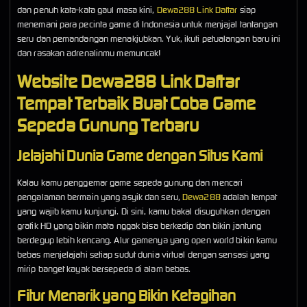
dan penuh kata-kata gaul masa kini,
Dewa288 Link Daftar
siap
menemani para pecinta game di Indonesia untuk menjajal tantangan
seru dan pemandangan menakjubkan. Yuk, ikuti petualangan baru ini
dan rasakan adrenalinmu memuncak!
Website Dewa288 Link Daftar
Tempat Terbaik Buat Coba Game
Sepeda Gunung Terbaru
Jelajahi Dunia Game dengan Situs Kami
Kalau kamu penggemar game sepeda gunung dan mencari
pengalaman bermain yang asyik dan seru,
Dewa288
adalah tempat
yang wajib kamu kunjungi. Di sini, kamu bakal disuguhkan dengan
grafik HD yang bikin mata nggak bisa berkedip dan bikin jantung
berdegup lebih kencang. Alur gamenya yang open world bikin kamu
bebas menjelajahi setiap sudut dunia virtual dengan sensasi yang
mirip banget kayak bersepeda di alam bebas.
Fitur Menarik yang Bikin Ketagihan