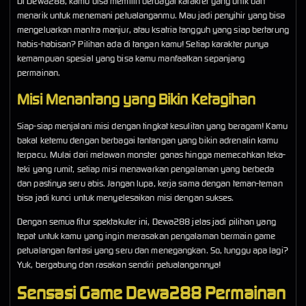
Di Dewa288, kamu bisa memilih berbagai karakter yang unik dan
menarik untuk menemani petualanganmu. Mau jadi penyihir yang bisa
mengeluarkan mantra manjur, atau ksatria tangguh yang siap bertarung
habis-habisan? Pilihan ada di tangan kamu! Setiap karakter punya
kemampuan spesial yang bisa kamu manfaatkan sepanjang
permainan.
Misi Menantang yang Bikin Ketagihan
Siap-siap menjalani misi dengan tingkat kesulitan yang beragam! Kamu
bakal ketemu dengan berbagai tantangan yang bikin adrenalin kamu
terpacu. Mulai dari melawan monster ganas hingga memecahkan teka-
teki yang rumit, setiap misi menawarkan pengalaman yang berbeda
dan pastinya seru abis. Jangan lupa, kerja sama dengan teman-teman
bisa jadi kunci untuk menyelesaikan misi dengan sukses.
Dengan semua fitur spektakuler ini, Dewa288 jelas jadi pilihan yang
tepat untuk kamu yang ingin merasakan pengalaman bermain game
petualangan fantasi yang seru dan menegangkan. So, tunggu apa lagi?
Yuk, bergabung dan rasakan sendiri petualangannya!
Sensasi Game Dewa288 Permainan