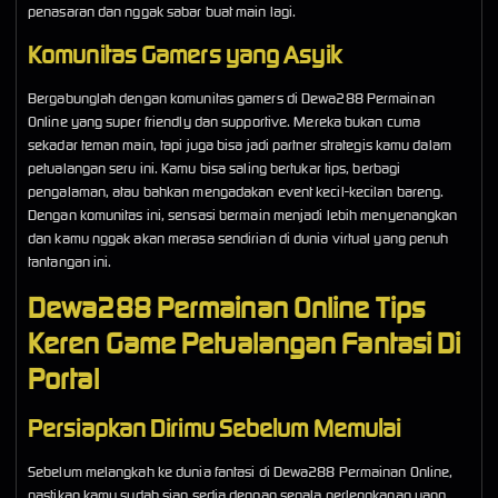
penasaran dan nggak sabar buat main lagi.
Komunitas Gamers yang Asyik
Bergabunglah dengan komunitas gamers di Dewa288 Permainan
Online yang super friendly dan supportive. Mereka bukan cuma
sekadar teman main, tapi juga bisa jadi partner strategis kamu dalam
petualangan seru ini. Kamu bisa saling bertukar tips, berbagi
pengalaman, atau bahkan mengadakan event kecil-kecilan bareng.
Dengan komunitas ini, sensasi bermain menjadi lebih menyenangkan
dan kamu nggak akan merasa sendirian di dunia virtual yang penuh
tantangan ini.
Dewa288 Permainan Online Tips
Keren Game Petualangan Fantasi Di
Portal
Persiapkan Dirimu Sebelum Memulai
Sebelum melangkah ke dunia fantasi di Dewa288 Permainan Online,
pastikan kamu sudah siap sedia dengan segala perlengkapan yang