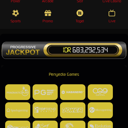
Poker
Arcade
Slot
Live Casino
LiveChat
Unduh APK
Sports
Promo
Togel
Live
Penyedia Games