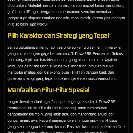
dibutuhkan. Mulailah dengan memastikan perangkat kamu mendukung
grafik ultra HD agar pengalaman bermainmu semakin memukau.
Jangan lupa siapkan camilan dan minuman favorit, karena petualangan
ini bisa bikin lupa waktu!
Pilih Karakter dan Strategi yang Tepat
Setiap petualangan tentu lebih seru kalau kamu bisa memilih karakter
yang cocok dengan gaya bermainmu. Di Dewa288 Permainan Online,
ada banyak pilihan karakter menarik yang bisa kamu pilih. Apakah
kamu tipe petarung yang suka beraksi langsung, atau lebih suka
mengatur strategi dari belakang layar? Pilihlah dengan bijak dan
gunakan strategi yang tepat untuk mengalahkan musuh-musuhmu.
Manfaatkan Fitur-Fitur Spesial
Jangan lewatkan berbagai fitur spesial yang tersedia di Dewa288
Permainan Online. Fitur-fitur ini dirancang untuk memberikan
pengalaman bermain yang lebih seru dan menantang. Mulai dari
bonus harian, event-event menegangkan, hingga misi-misi khusus
yang siap menguji keterampilanmu. Pastikan kamu memanfaatkan fitur-
fitur ini sebaik mungkin untuk mendapatkan keuntungan lebih!