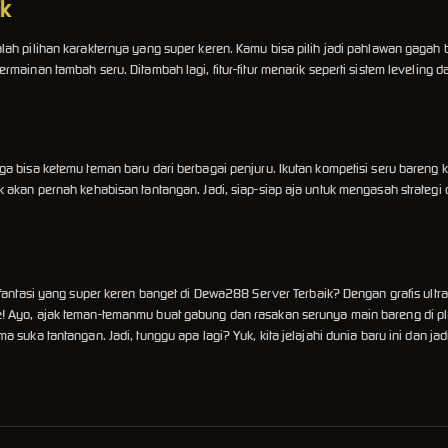
ik
ah pilihan karakternya yang super keren. Kamu bisa pilih jadi pahlawan gagah 
rmainan tambah seru. Ditambah lagi, fitur-fitur menarik seperti sistem leveling
a bisa ketemu teman baru dari berbagai penjuru. Ikutan kompetisi seru bareng k
k akan pernah kehabisan tantangan. Jadi, siap-siap aja untuk mengasah strate
 fantasi yang super keren banget di Dewa288 Server Terbaik? Dengan grafis ultr
 Ayo, ajak teman-temanmu buat gabung dan rasakan serunya main bareng di plat
 suka tantangan. Jadi, tunggu apa lagi? Yuk, kita jelajahi dunia baru ini dan j