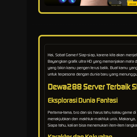
Hai, Sobat Gamer! Siap-siap, karena kita akan menje
Bayangkan grafik ultra HD yang memanjakan mata d
yang bikin kamu pengen terus balik. Buat kamu yang 
untuk terpesona dengan dunia baru yang menungg
Dewa288 Server Terbaik St
Eksplorasi Dunia Fantasi
Pertama-tama, bro dan sis harus tahu kalau game d
menakjubkan dan makhluk-makhluk unik. Makanya, str
Siapa tahu, kalian bisa menemukan item-item langka