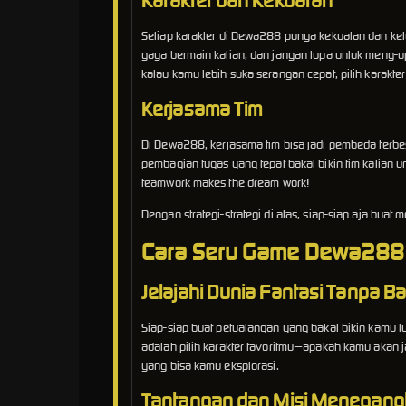
Karakter dan Kekuatan
Setiap karakter di Dewa288 punya kekuatan dan kel
gaya bermain kalian, dan jangan lupa untuk meng-up
kalau kamu lebih suka serangan cepat, pilih karakte
Kerjasama Tim
Di Dewa288, kerjasama tim bisa jadi pembeda terbe
pembagian tugas yang tepat bakal bikin tim kalian 
teamwork makes the dream work!
Dengan strategi-strategi di atas, siap-siap aja buat
Cara Seru Game Dewa288 Se
Jelajahi Dunia Fantasi Tanpa B
Siap-siap buat petualangan yang bakal bikin kamu 
adalah pilih karakter favoritmu—apakah kamu akan j
yang bisa kamu eksplorasi.
Tantangan dan Misi Menegang