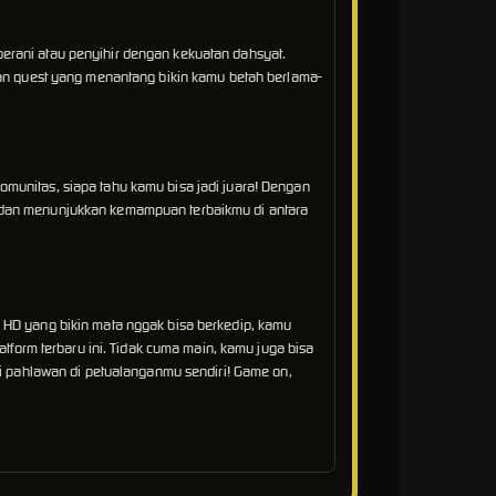
berani atau penyihir dengan kekuatan dahsyat.
 dan quest yang menantang bikin kamu betah berlama-
omunitas, siapa tahu kamu bisa jadi juara! Dengan
gi dan menunjukkan kemampuan terbaikmu di antara
a HD yang bikin mata nggak bisa berkedip, kamu
form terbaru ini. Tidak cuma main, kamu juga bisa
adi pahlawan di petualanganmu sendiri! Game on,