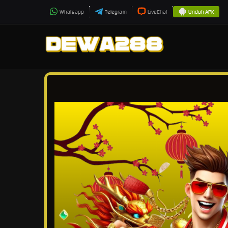
Whatsapp
Telegram
LiveChat
Unduh APK