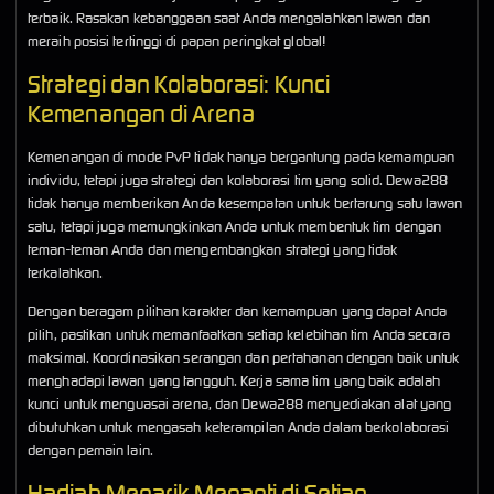
terbaik. Rasakan kebanggaan saat Anda mengalahkan lawan dan
meraih posisi tertinggi di papan peringkat global!
Strategi dan Kolaborasi: Kunci
Kemenangan di Arena
Kemenangan di mode PvP tidak hanya bergantung pada kemampuan
individu, tetapi juga strategi dan kolaborasi tim yang solid. Dewa288
tidak hanya memberikan Anda kesempatan untuk bertarung satu lawan
satu, tetapi juga memungkinkan Anda untuk membentuk tim dengan
teman-teman Anda dan mengembangkan strategi yang tidak
terkalahkan.
Dengan beragam pilihan karakter dan kemampuan yang dapat Anda
pilih, pastikan untuk memanfaatkan setiap kelebihan tim Anda secara
maksimal. Koordinasikan serangan dan pertahanan dengan baik untuk
menghadapi lawan yang tangguh. Kerja sama tim yang baik adalah
kunci untuk menguasai arena, dan Dewa288 menyediakan alat yang
dibutuhkan untuk mengasah keterampilan Anda dalam berkolaborasi
dengan pemain lain.
Hadiah Menarik Menanti di Setiap