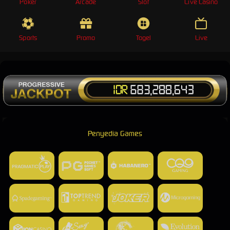
Poker
Arcade
Slot
Live Casino
LiveChat
Unduh APK
Sports
Promo
Togel
Live
Penyedia Games