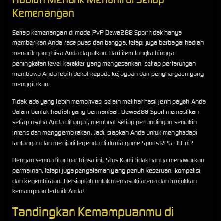
Kemenangan
Setiap kemenangan di mode PvP Dewa288 Sport tidak hanya
memberikan Anda rasa puas dan bangga, tetapi juga berbagai hadiah
menarik yang bisa Anda dapatkan. Dari item langka hingga
peningkatan level karakter yang mengesankan, setiap pertarungan
membawa Anda lebih dekat kepada kejayaan dan penghargaan yang
menggiurkan.
Tidak ada yang lebih memotivasi selain melihat hasil jerih payah Anda
dalam bentuk hadiah yang bermanfaat. Dewa288 Sport memastikan
setiap usaha Anda dihargai, membuat setiap pertandingan semakin
intens dan menggembirakan. Jadi, siapkah Anda untuk menghadapi
tantangan dan menjadi legenda di dunia game Sports RPG 3D ini?
Dengan semua fitur luar biasa ini, Situs Kami tidak hanya menawarkan
permainan, tetapi juga pengalaman yang penuh keseruan, kompetisi,
dan kegembiraan. Bersiaplah untuk memasuki arena dan tunjukkan
kemampuan terbaik Anda!
Tandingkan Kemampuanmu di