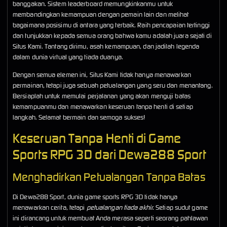
banggakan. Sistem leaderboard memungkinkanmu untuk
membandingkan kemampuan dengan pemain lain dan melihat
bagaimana posisimu di antara yang terbaik. Raih pencapaian tertinggi
dan tunjukkan kepada semua orang bahwa kamu adalah juara sejati di
Situs Kami. Tantang dirimu, asah kemampuan, dan jadilah legenda
dalam dunia virtual yang tiada duanya.
Dengan semua elemen ini, Situs Kami tidak hanya menawarkan
permainan, tetapi juga sebuah petualangan yang seru dan menantang.
Bersiaplah untuk memulai perjalanan yang akan menguji batas
kemampuanmu dan menawarkan keseruan tanpa henti di setiap
langkah. Selamat bermain dan semoga sukses!
Keseruan Tanpa Henti di Game
Sports RPG 3D dari Dewa288 Sport
Menghadirkan Petualangan Tanpa Batas
Di Dewa288 Sport, dunia game sports RPG 3D tidak hanya
menawarkan cerita, tetapi
petualangan tiada akhir
. Setiap sudut game
ini dirancang untuk membuat Anda merasa seperti seorang pahlawan