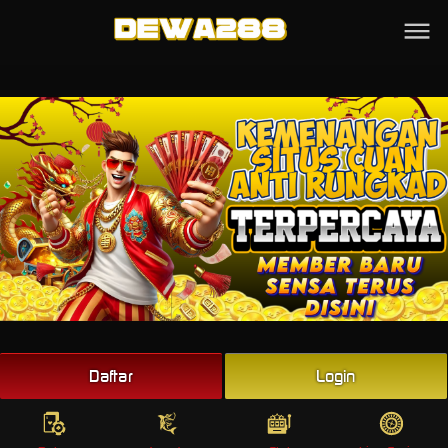
Beranda
Poker
Arcade
Slot
Live Casino
Sports
Promo
Togel
Live
Daftar
Login
Whatsapp
Telegram