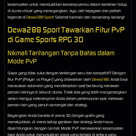
kesempatan untuk membuktikan kemampuanmu dalam bertahan hidup
di dunia virtual yang menegangkan. Ayo, raih kejayaan dan jadilah
legenda di
Dewa288 Sport
! Selamat bermain dan bersenang-senang!
Dewa288 Sport Tawarkan Fitur PvP
di Game Sports RPG 3D
Nikmati Tantangan Tanpa Batas dalam
Mode PvP
Siapa yang tidak suka dengan tantangan seru dan kompetitif? Dengan
fitur PvP (Player vs Player) yang ditawarkan oleh
Dewa288
, Anda bisa
merasakan adrenalin yang mendebarkan saat bertarung melawan
pemain lainnya di seluruh dunia. Tidak ada yang lebih menyenangkan
selain menguji keterampilan Anda dalam pertempuran epik melawan
pemain lain yang penuh semangat dan strategi.
Bayangkan Anda berada di arena 3D dengan grafis yang
menakjubkan, di mana setiap gerakan dan strategi Anda harus
diperhitungkan dengan cermat. Mode PvP menawarkan kesempatan
bagi Anda untuk menunjukkan siapa yang terbaik di antara yang