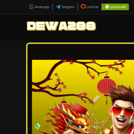
Whatsapp
Telegram
LiveChat
Unduh APK