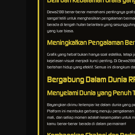
Detil dan Kedalaman Grafis y
Dewa288 benar-benar memahami pentingnya grafis ber
sangat teliti untuk menghasilkan pengalaman berm
berada di tengah hutan belantara yang sesungguhny
yang luar biasa.
Meningkatkan Pengalaman Ber
Grafik yang hebat bukan hanya soal estetika, teta
kejelasan visual menjadi kunci penting. Di Dewa2
bertahan hidup yang efektif. Semua ini dirangkum 
Bergabung Dalam Dunia R
Menyelami Dunia yang Penuh 
Bayangkan dirimu terlempar ke dalam dunia yang 
Platform ini membuka gerbang menuju pengalaman gam
mati, dan setiap momen adalah kesempatan untuk m
kamu benar-benar berada di dalam permainan!