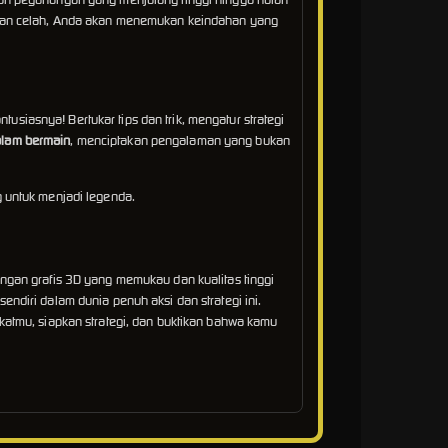
t dan celah, Anda akan menemukan keindahan yang
iasnya! Bertukar tips dan trik, mengatur strategi
lam bermain
, menciptakan pengalaman yang bukan
g untuk menjadi legenda.
engan grafis 3D yang memukau dan kualitas tinggi
ndiri dalam dunia penuh aksi dan strategi ini.
katmu, siapkan strategi, dan buktikan bahwa kamu