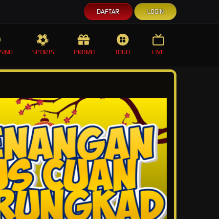
DAFTAR
LOGIN
ASINO
SPORTS
PROMO
TOGEL
LIVE