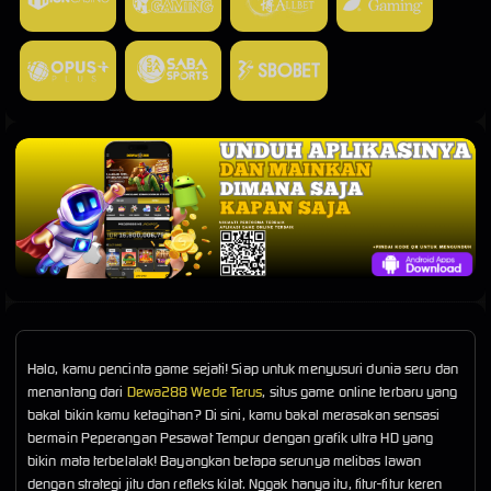
Halo, kamu pencinta game sejati! Siap untuk menyusuri dunia seru dan
menantang dari
Dewa288 Wede Terus
, situs game online terbaru yang
bakal bikin kamu ketagihan? Di sini, kamu bakal merasakan sensasi
bermain Peperangan Pesawat Tempur dengan grafik ultra HD yang
bikin mata terbelalak! Bayangkan betapa serunya melibas lawan
dengan strategi jitu dan refleks kilat. Nggak hanya itu, fitur-fitur keren