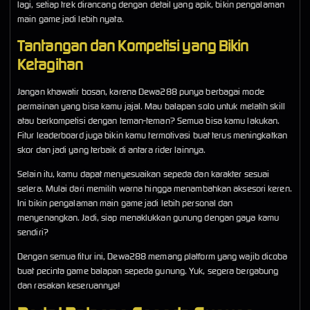
lagi, setiap trek dirancang dengan detail yang apik, bikin pengalaman
main game jadi lebih nyata.
Tantangan dan Kompetisi yang Bikin
Ketagihan
Jangan khawatir bosan, karena Dewa288 punya berbagai mode
permainan yang bisa kamu jajal. Mau balapan solo untuk melatih skill
atau berkompetisi dengan teman-teman? Semua bisa kamu lakukan.
Fitur leaderboard juga bikin kamu termotivasi buat terus meningkatkan
skor dan jadi yang terbaik di antara rider lainnya.
Selain itu, kamu dapat menyesuaikan sepeda dan karakter sesuai
selera. Mulai dari memilih warna hingga menambahkan aksesori keren.
Ini bikin pengalaman main game jadi lebih personal dan
menyenangkan. Jadi, siap menaklukkan gunung dengan gaya kamu
sendiri?
Dengan semua fitur ini, Dewa288 memang platform yang wajib dicoba
buat pecinta game balapan sepeda gunung. Yuk, segera bergabung
dan rasakan keseruannya!