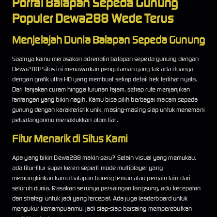
Portal Balapan Sepeda Gunung
Populer Dewa288 Wede Terus
Menjelajah Dunia Balapan Sepeda Gunung
Saatnya kamu merasakan adrenalin balapan sepeda gunung dengan
Dewa288! Situs ini menawarkan pengalaman yang tak ada duanya
dengan grafik ultra HD yang membuat setiap detail trek terlihat nyata.
Dari tanjakan curam hingga turunan tajam, setiap rute menjanjikan
tantangan yang bikin nagih. Kamu bisa pilih berbagai macam sepeda
gunung dengan karakteristik unik, masing-masing siap untuk menemani
petualanganmu menaklukkan alam liar.
Fitur Menarik di Situs Kami
Apa yang bikin Dewa288 makin seru? Selain visual yang memukau,
ada fitur-fitur super keren seperti mode multiplayer yang
memungkinkan kamu balapan bareng teman atau pemain lain dari
seluruh dunia. Rasakan serunya persaingan langsung, adu kecepatan
dan strategi untuk jadi yang tercepat. Ada juga leaderboard untuk
mengukur kemampuanmu, jadi siap-siap bersaing memperebutkan