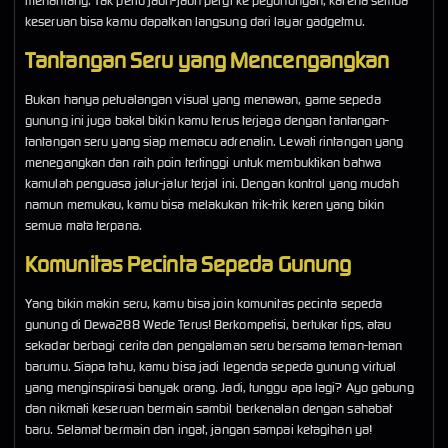
menantang. Tak perlu jauh-jauh pergi ke pegunungan, karena semua
keseruan bisa kamu dapatkan langsung dari layar gadgetmu.
Tantangan Seru yang Mencengangkan
Bukan hanya petualangan visual yang menawan, game sepeda
gunung ini juga bakal bikin kamu terus terjaga dengan tantangan-
tantangan seru yang siap memacu adrenalin. Lewati rintangan yang
menegangkan dan raih poin tertinggi untuk membuktikan bahwa
kamulah penguasa jalur-jalur terjal ini. Dengan kontrol yang mudah
namun memukau, kamu bisa melakukan trik-trik keren yang bikin
semua mata terpana.
Komunitas Pecinta Sepeda Gunung
Yang bikin makin seru, kamu bisa join komunitas pecinta sepeda
gunung di Dewa288 Wede Terus! Berkompetisi, bertukar tips, atau
sekadar berbagi cerita dan pengalaman seru bersama teman-teman
barumu. Siapa tahu, kamu bisa jadi legenda sepeda gunung virtual
yang menginspirasi banyak orang. Jadi, tunggu apa lagi? Ayo gabung
dan nikmati keseruan bermain sambil berkenalan dengan sahabat
baru. Selamat bermain dan ingat, jangan sampai ketagihan ya!