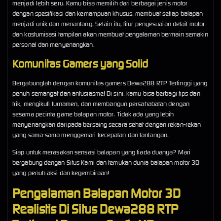
menjadi lebih seru. Kamu bisa memilih dari berbagai jenis motor
dengan spesifikasi dan kemampuan khusus, membuat setiap balapan
menjadi unik dan menantang. Selain itu, fitur penyesuaian detail motor
dan kostumisasi tampilan akan membuat pengalaman bermain semakin
personal dan menyenangkan.
Komunitas Gamers yang Solid
Bergabunglah dengan komunitas gamers Dewa288 RTP Tertinggi yang
penuh semangat dan antusiasme! Di sini, kamu bisa berbagi tips dan
trik, mengikuti turnamen, dan membangun persahabatan dengan
sesama pecinta game balapan motor. Tidak ada yang lebih
menyenangkan daripada bersaing secara sehat dengan rekan-rekan
yang sama-sama menggemari kecepatan dan tantangan.
Siap untuk merasakan sensasi balapan yang tiada duanya? Mari
bergabung dengan Situs Kami dan temukan dunia balapan motor 3D
yang penuh aksi dan kegembiraan!
Pengalaman Balapan Motor 3D
Realistis Di Situs Dewa288 RTP