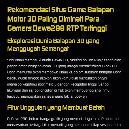
Rekomendasi Situs Game Balapan
Motor 3D Paling Diminati Para
Gamers Dewa288 RTP Tertinggi
Eksplorasi Dunia Balapan 3D yang
Menggugah Semangat
Saat kamu memasuki dunia Dewa288, bersiaplah untuk terpesona oleh
pengalaman balapan motor 3D yang
sangat menakjubkan
! Grafik HD
yang memukau akan membawa kamu ke dalam suasana balapan yang
begitu nyata hingga seakan-akan kamu bisa merasakan angin
menerpa wajahmu saat melaju dengan kecepatan tinggi. Setiap
tikungan dan setiap loncatan di trek akan membuat adrenalinmu
terpacu, memberikan sensasi yang tak terlupakan.
Fitur Unggulan yang Membuat Betah
Di Dewa288, bukan hanya grafik yang menjadi daya tarik. Platform ini
menawarkan berbagai fitur menarik yang membuat setiap sesi bermain