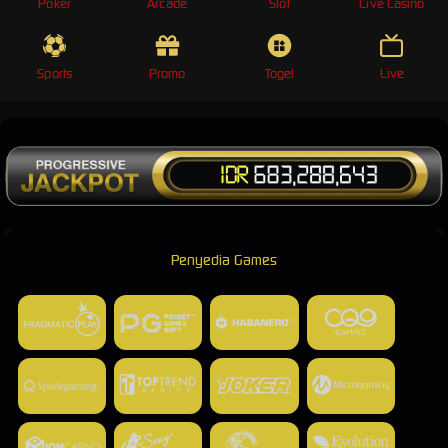
Poker
Arcade
Slot
Live Casino
LiveChat
Unduh APK
Sports
Promo
Togel
Live
Penyedia Games