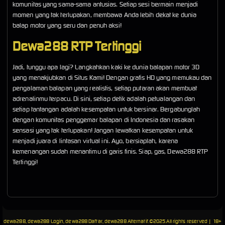
komunitas yang sama-sama antusias. Setiap sesi bermain menjadi
momen yang tak terlupakan, membawa Anda lebih dekat ke dunia
balap motor yang seru dan penuh aksi!
Dewa288 RTP Tertinggi
Jadi, tunggu apa lagi? Langkahkan kaki ke dunia balapan motor 3D
yang menakjubkan di Situs Kami! Dengan grafis HD yang memukau dan
pengalaman balapan yang realistis, setiap putaran akan membuat
adrenalinmu terpacu. Di sini, setiap detik adalah petualangan dan
setiap tantangan adalah kesempatan untuk bersinar. Bergabunglah
dengan komunitas penggemar balapan di Indonesia dan rasakan
sensasi yang tak terlupakan! Jangan lewatkan kesempatan untuk
menjadi juara di lintasan virtual ini. Ayo, bersiaplah, karena
kemenangan sudah menantimu di garis finis. Siap, gas, Dewa288 RTP
Tertinggi!
dewa288, dewa288 Login, dewa288 Daftar, dewa288 Alternatif
.©2025.All rights reserved | 18+